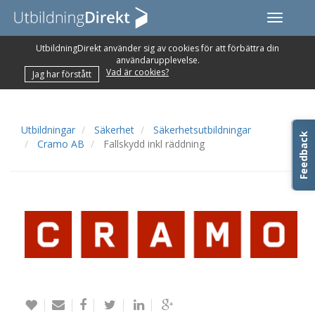
Toggle
navigati
UtbildningDirekt använder sig av cookies för att förbättra din
användarupplevelse.
Vad är cookies?
Jag har förstått
Utbildningar
Säkerhet
Säkerhetsutbildningar
Feedback
Cramo AB
Fallskydd inkl räddning