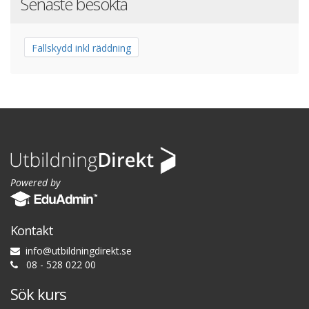
Senaste besökta
Fallskydd inkl räddning
Powered by
Kontakt
i
n
f
o
@
u
t
b
i
l
d
n
i
n
g
d
i
r
e
k
t
.
s
e
08 - 528 022 00
Sök kurs