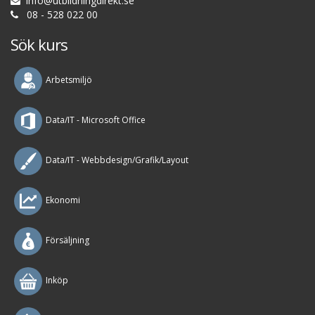
i
n
f
o
@
u
t
b
i
l
d
n
i
n
g
d
i
r
e
k
t
.
s
e
08 - 528 022 00
Sök kurs
Arbetsmiljö
Data/IT - Microsoft Office
Data/IT - Webbdesign/Grafik/Layout
Ekonomi
Försäljning
Inköp