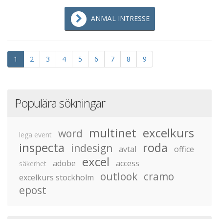
ANMÄL INTRESSE
1
2
3
4
5
6
7
8
9
Populära sökningar
multinet
excelkurs
word
lega event
inspecta
roda
indesign
avtal
office
excel
adobe
access
säkerhet
outlook
cramo
excelkurs stockholm
epost