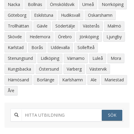
Nacka
Bollnäs
Örnsköldsvik
Umeå
Norrköping
Göteborg
Eskilstuna
Hudiksvall
Oskarshamn
Trollhättan
Gävle
Södertälje
Västerås
Malmö
Skövde
Hedemora
Örebro
Jönköping
Ljungby
Karlstad
Borås
Uddevalla
Sollefteå
Stenungsund
Lidköping
Värnamo
Luleå
Mora
Kungsbacka
Östersund
Varberg
Västervik
Härnösand
Borlänge
Karlshamn
Ale
Mariestad
Åre
SÖK