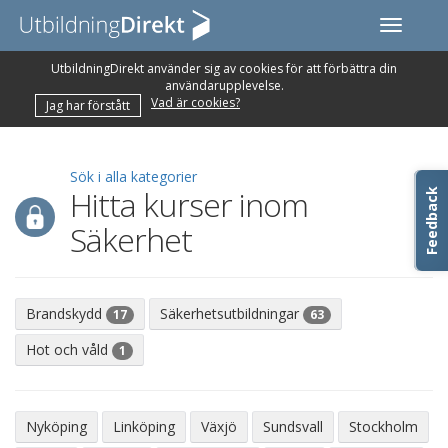
Toggle
navigati
UtbildningDirekt använder sig av cookies för att förbättra din
användarupplevelse.
Vad är cookies?
Jag har förstått
Sök i alla kategorier
Hitta kurser inom
Feedback
Säkerhet
Brandskydd
Säkerhetsutbildningar
17
63
Hot och våld
1
Nyköping
Linköping
Växjö
Sundsvall
Stockholm