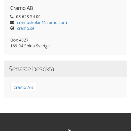
Cramo AB
08 623 54 00
c
r
a
m
o
s
k
o
l
a
n
@
c
r
a
m
o
.
c
o
m
cramo.se
Box 4027
169 04 Solna Sverige
Senaste besökta
Cramo AB