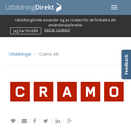
Toggle
navigati
UtbildningDirekt använder sig av cookies för att förbättra din
användarupplevelse.
Vad är cookies?
Jag har förstått
Utbildningar
Cramo AB
Feedback