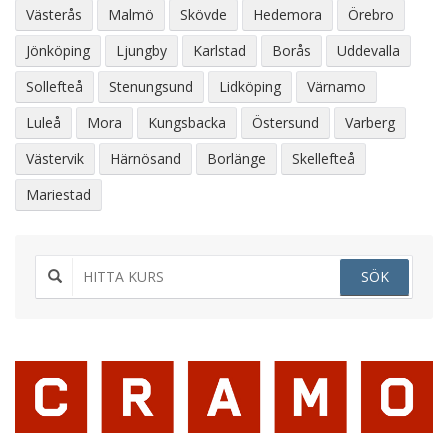
Västerås
Malmö
Skövde
Hedemora
Örebro
Jönköping
Ljungby
Karlstad
Borås
Uddevalla
Sollefteå
Stenungsund
Lidköping
Värnamo
Luleå
Mora
Kungsbacka
Östersund
Varberg
Västervik
Härnösand
Borlänge
Skellefteå
Mariestad
SÖK