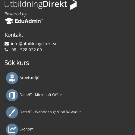
Powered by
Kontakt
i
n
f
o
@
u
t
b
i
l
d
n
i
n
g
d
i
r
e
k
t
.
s
e
08 - 528 022 00
Sök kurs
Arbetsmiljö
Data/IT - Microsoft Office
Data/IT - Webbdesign/Grafik/Layout
Ekonomi